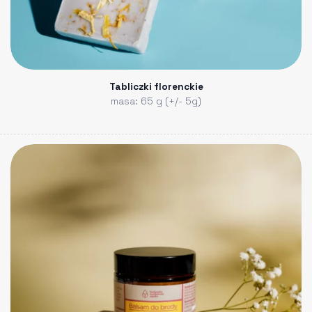
Tabliczki florenckie
masa: 65 g (+/- 5g)