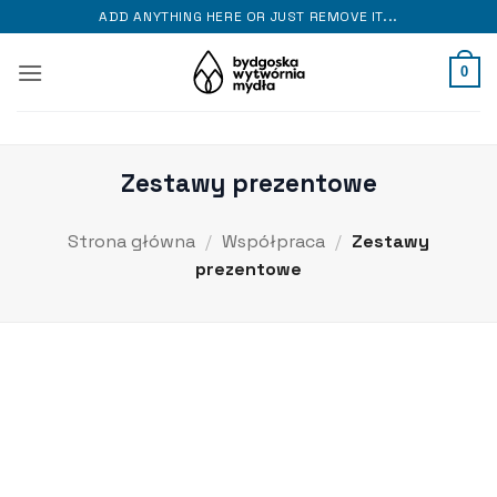
Przewiń
ADD ANYTHING HERE OR JUST REMOVE IT...
do
zawartości
0
Zestawy prezentowe
Strona główna
/
Współpraca
/
Zestawy
prezentowe